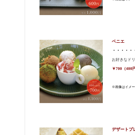
ベニエ
・・・・・
お好きなド
￥700（40
※画像はイメー
デザートプ