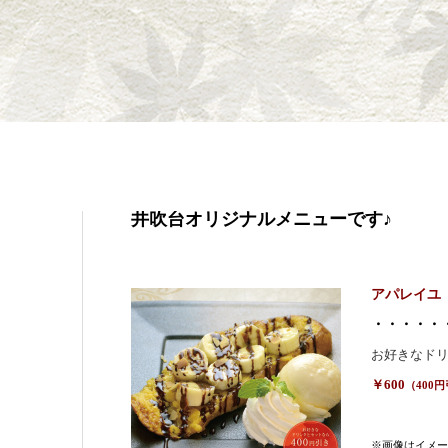
井吹台オリジナルメニューです♪
アパレイユ
・・・・・
お好きなド
￥600
（400
※画像はイメー