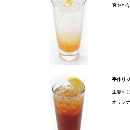
爽やか
手作り
生姜を
オリジ