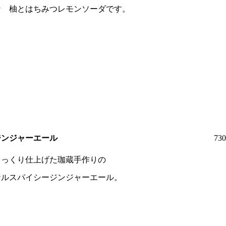
な 柚とはちみつレモンソーダです。
ジンジャーエール
73
じっくり仕上げた珈蔵手作りの
ナルスパイシージンジャーエール。