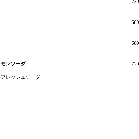
73
68
68
レモンソーダ
72
のフレッシュソーダ。