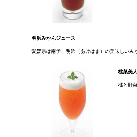
明浜みかんジュース
愛媛県は南予、明浜（あけはま）の美味しいみ
桃菜美
桃と野