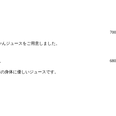
70
かんジュースをご用意しました。
人
68
菜の身体に優しいジュースです。