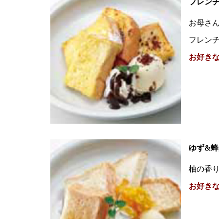
フレン
お母さ
フレン
お好き
ゆず&
柚の香
お好き