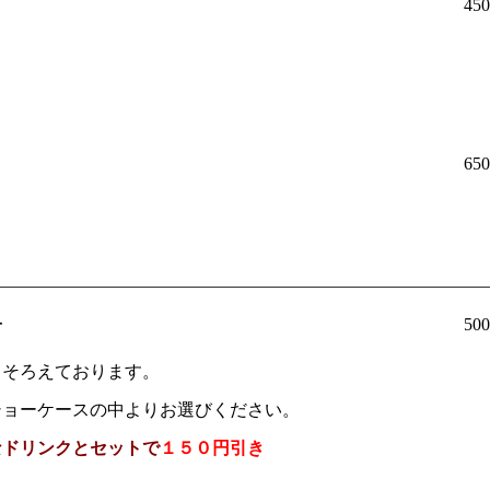
45
65
子
50
りそろえております。
ショーケースの中よりお選びください。
なドリンクとセットで
１５０円引き