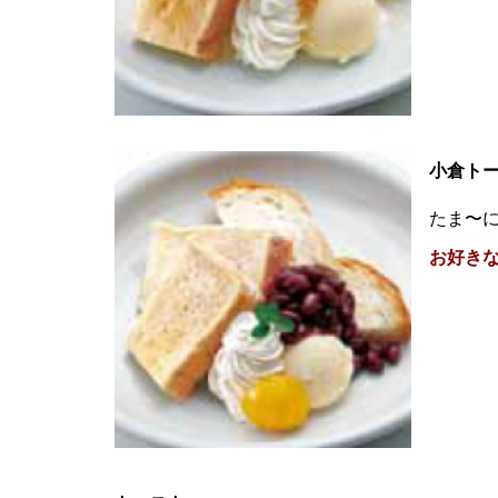
小倉ト
たま〜
お好き